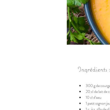
Ingrédients 
300 g de courge
20 cl de lait de 
10 cl d’eau 
1 petit oignon ja
1 c. à s. d'huile d