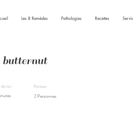
cueil
Les 8 Remèdes
Pathologies
Recettes
Servi
 butternut
de cui :
Portion :
inutes
2 Personnes