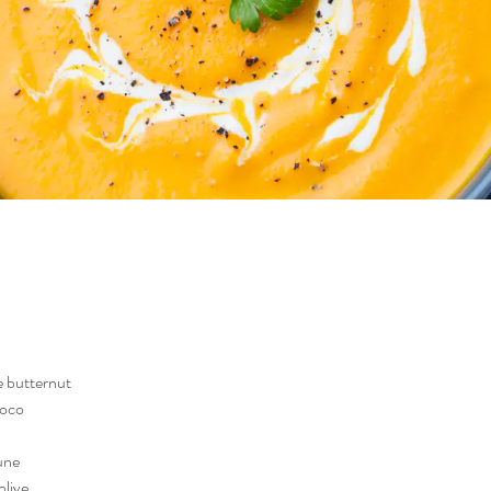
:
 butternut 
coco  
une 
'olive