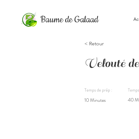
Baume de Galaad
Ac
< Retour
Velouté de
Temps de prép :
Temps 
40 M
10 Minutes