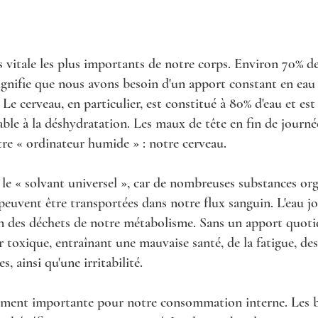
ns vitale les plus importants de notre corps. Environ 70% d
 signifie que nous avons besoin d'un apport constant en ea
 Le cerveau, en particulier, est constitué à 80% d'eau et es
ble à la déshydratation. Les maux de tête en fin de journé
tre « ordinateur humide » : notre cerveau.
 le « solvant universel », car de nombreuses substances or
 peuvent être transportées dans notre flux sanguin. L'eau j
on des déchets de notre métabolisme. Sans un apport quotid
 toxique, entraînant une mauvaise santé, de la fatigue, de
s, ainsi qu'une irritabilité.
ulement importante pour notre consommation interne. Les b