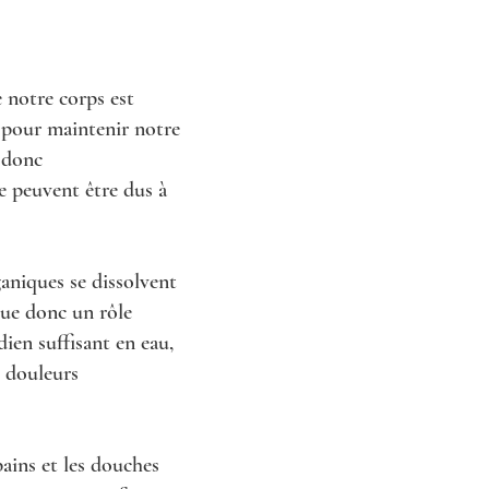
e notre corps est
u pour maintenir notre
t donc
e peuvent être dus à
ganiques se dissolvent
oue donc un rôle
ien suffisant en eau,
s douleurs
ains et les douches