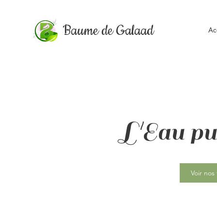
Baume de Galaad
Ac
L'Eau pu
Voir nos