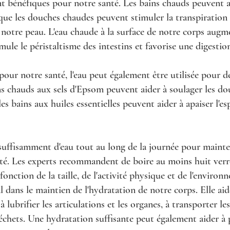
t bénéfiques pour notre santé. Les bains chauds peuvent a
s que les douches chaudes peuvent stimuler la transpiration 
 notre peau. L'eau chaude à la surface de notre corps augm
imule le péristaltisme des intestins et favorise une digestion
 pour notre santé, l'eau peut également être utilisée pour d
ns chauds aux sels d'Epsom peuvent aider à soulager les do
les bains aux huiles essentielles peuvent aider à apaiser l'esp
e suffisamment d'eau tout au long de la journée pour maint
té. Les experts recommandent de boire au moins huit verre
fonction de la taille, de l'activité physique et de l'enviro
l dans le maintien de l'hydratation de notre corps. Elle aid
 lubrifier les articulations et les organes, à transporter l
déchets. Une hydratation suffisante peut également aider à