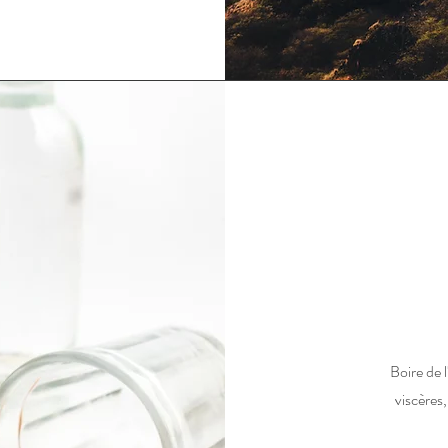
Boire de l'
viscères,