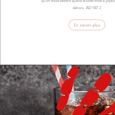
qu'on laisse dedans quand le soleil brille si joy
dehors. AD 147.2
En savoir plus