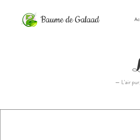
Baume de Galaad
Ac
— L'air pur,