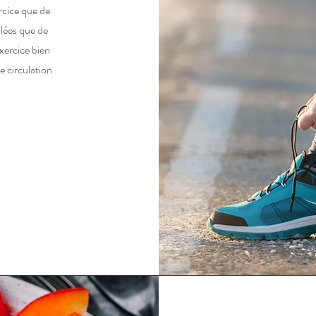
rcice que de
lées que de
xercice bien
e circulation