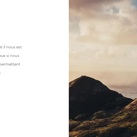
et il nous est
eux si nous
s permettent
.