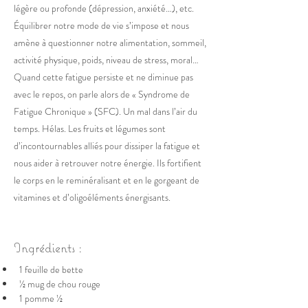
légère ou profonde (dépression, anxiété…), etc.
Équilibrer notre mode de vie s’impose et nous
amène à questionner notre alimentation, sommeil,
activité physique, poids, niveau de stress, moral…
Quand cette fatigue persiste et ne diminue pas
avec le repos, on parle alors de « Syndrome de
Fatigue Chronique » (SFC). Un mal dans l’air du
temps. Hélas. Les fruits et légumes sont
d’incontournables alliés pour dissiper la fatigue et
nous aider à retrouver notre énergie. Ils fortifient
le corps en le reminéralisant et en le gorgeant de
vitamines et d’oligoéléments énergisants.
Ingrédients :
1 feuille de bette  
½ mug de chou rouge 
1 pomme ½ 