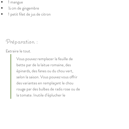
1 mangue 
½ cm de gingembre
1 petit filet de jus de citron
Préparation :
Extraire le tout.
Vous pouvez remplacer la feuille de 
bette par de la laitue romaine, des 
épinards, des fanes ou du chou vert, 
selon la saison. Vous pouvez vous offrir 
des variantes en remplaçant le chou 
rouge par des bulbes de radis rose ou de 
la tomate. Inutile d’éplucher le 
gingembre s’il est bio. Attention, mettez 
la mangue très fibreuse en dernier dans 
la centrifugeuse. Elle risque de saturer 
l’appareil. 