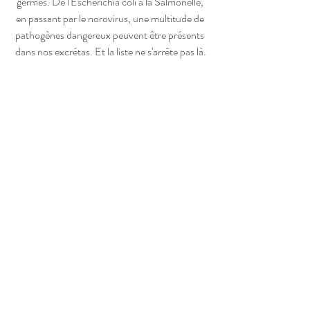
germes. De l'Escherichia coli à la Salmonelle, 
en passant par le norovirus, une multitude de 
pathogènes dangereux peuvent être présents 
dans nos excrétas. Et la liste ne s'arrête pas là.