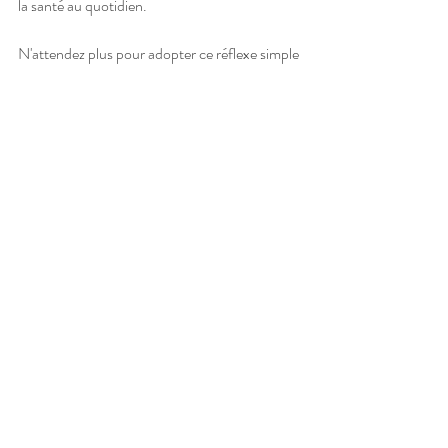
la santé au quotidien.
N'attendez plus pour adopter ce réflexe simple 
mais efficace pour assainir vos toilettes et 
votre salle de bain. Fermez le couvercle, 
utilisez des produits désinfectants, et prenez 
soin de vos brosses à dents. Ces gestes 
simples transformeront votre espace en un 
lieu plus hygiénique et agréable à utiliser !
Posts récents
Voir tout